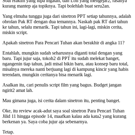
Soal Hakim yang lupa ingatan, dan Loli yang mengejar2, rasanya
kurang mantep aja topiknya. Tapi bolehlah buat seru2an.
Yang elmuha tunggu juga dari sinetron PPT setiap tahunnya, adalah
obrolan Pak RT dengan dua temannya. Naskah pak RT dari tahun
ke tahun, selalu menarik. Tapi tahun ini, lagi-lagi, miskin cerita,
miskin script.
Apakah sinetron Para Pencari Tuhan akan berakhir di angka 11?
Entahlah, mungkin sudah seharusnya diganti total dengan yang
baru. Tapi jujur saja, tokoh2 di PPT itu sudah melekat banget,
ngangenin tiap tahun, jadi misal bikin baru, atau konsep baru total,
misalnya mereka nanti berjuang lagi di kampung kincir yang habis
terendam, mungkin ceritanya bisa menarik lagi.
Asalkan itu, cari penulis script film yang bagus. Budget jangan
ngirit2 amat lah.
Mau gimana juga, isi cerita dalam sinetron itu, penting banget.
Oke, itu review acak-adut saya soal sinetron Para Pencari Tuhan
Jilid 11 hingga episode 14, maafkan kalau ada kata2 yang kurang
berkenan ya. Saya coba jujur aja sebenarnya.
Tetap.