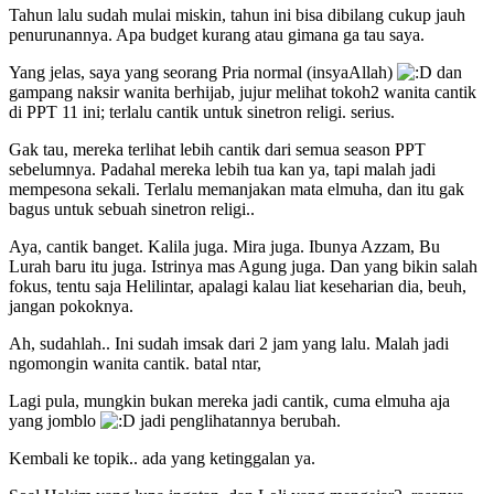
Tahun lalu sudah mulai miskin, tahun ini bisa dibilang cukup jauh
penurunannya. Apa budget kurang atau gimana ga tau saya.
Yang jelas, saya yang seorang Pria normal (insyaAllah)
dan
gampang naksir wanita berhijab, jujur melihat tokoh2 wanita cantik
di PPT 11 ini; terlalu cantik untuk sinetron religi. serius.
Gak tau, mereka terlihat lebih cantik dari semua season PPT
sebelumnya. Padahal mereka lebih tua kan ya, tapi malah jadi
mempesona sekali. Terlalu memanjakan mata elmuha, dan itu gak
bagus untuk sebuah sinetron religi..
Aya, cantik banget. Kalila juga. Mira juga. Ibunya Azzam, Bu
Lurah baru itu juga. Istrinya mas Agung juga. Dan yang bikin salah
fokus, tentu saja Helilintar, apalagi kalau liat keseharian dia, beuh,
jangan pokoknya.
Ah, sudahlah.. Ini sudah imsak dari 2 jam yang lalu. Malah jadi
ngomongin wanita cantik. batal ntar,
Lagi pula, mungkin bukan mereka jadi cantik, cuma elmuha aja
yang jomblo
jadi penglihatannya berubah.
Kembali ke topik.. ada yang ketinggalan ya.