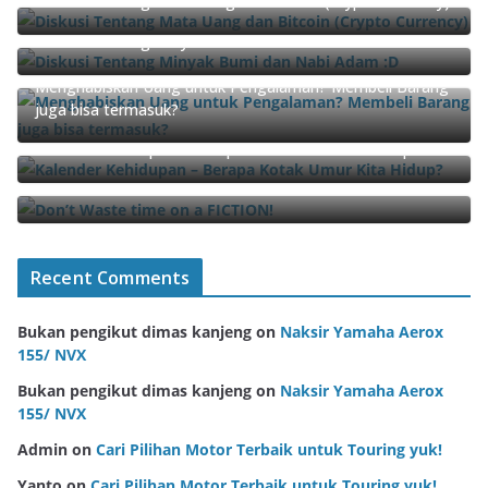
Diskusi Tentang Mata Uang dan Bitcoin (Crypto Currency)
Diskusi Tentang Minyak Bumi dan Nabi Adam :D
Menghabiskan Uang untuk Pengalaman? Membeli Barang
juga bisa termasuk?
Kalender Kehidupan – Berapa Kotak Umur Kita Hidup?
Don’t Waste time on a FICTION!
Recent Comments
Bukan pengikut dimas kanjeng
on
Naksir Yamaha Aerox
155/ NVX
Bukan pengikut dimas kanjeng
on
Naksir Yamaha Aerox
155/ NVX
Admin
on
Cari Pilihan Motor Terbaik untuk Touring yuk!
Yanto
on
Cari Pilihan Motor Terbaik untuk Touring yuk!