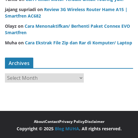
jajang supriadi
on
Review 3G Wireless Router Hame A15 |
Smartfren AC682
Olayz
on
Cara Menonaktifkan/ Berhenti Paket Connex EVO
Smartfren
Muha
on
Cara Ekstrak File Zip dan Rar di Komputer/ Laptop
Archives
A
r
c
h
i
v
About
Contact
Privacy Policy
Disclaimer
e
Copyright © 2025
Blog MUHA
. All rights reserved.
s