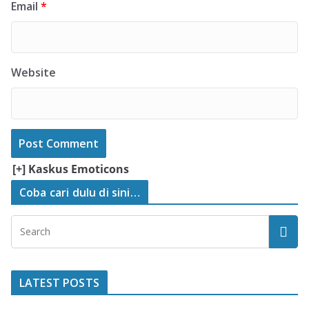
Email
*
Website
[+] Kaskus Emoticons
Coba cari dulu di sini…
LATEST POSTS
Pertanian Potensial di Sumatra